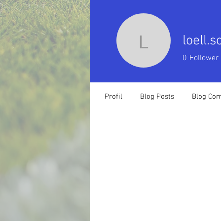
loell.
loell.scl
0
Follower
Profil
Blog Posts
Blog Co