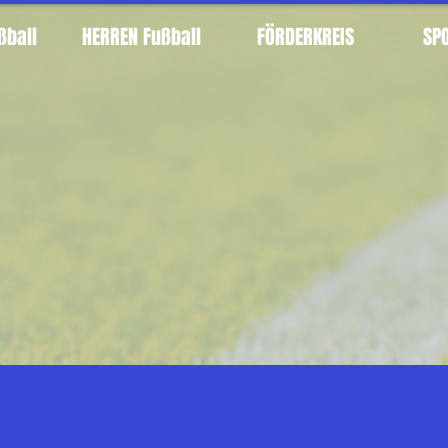
ßball
HERREN Fußball
FÖRDERKREIS
SP