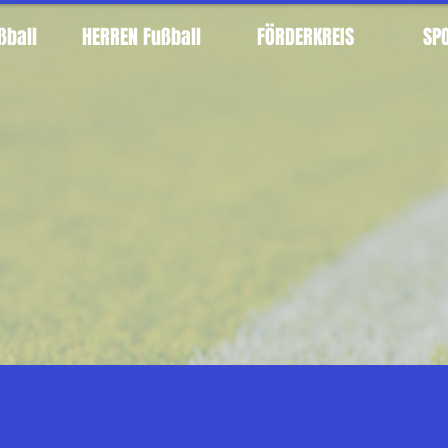
ßball
HERREN Fußball
FÖRDERKREIS
SP