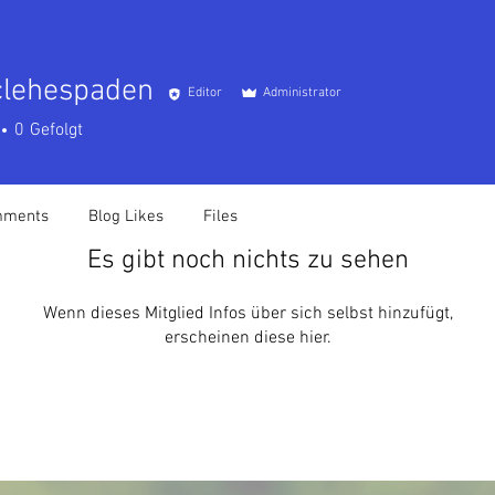
sclehespaden
Editor
Administrator
ehespaden
0
Gefolgt
mments
Blog Likes
Files
Es gibt noch nichts zu sehen
Wenn dieses Mitglied Infos über sich selbst hinzufügt,
erscheinen diese hier.