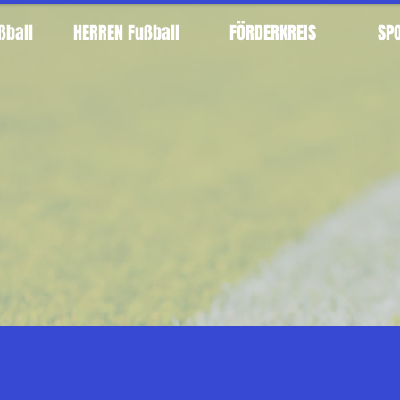
ßball
HERREN Fußball
FÖRDERKREIS
SP