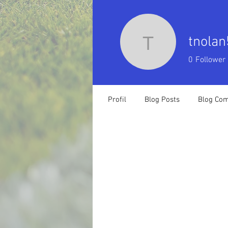
tnolan
tnolan51
0
Follower
Profil
Blog Posts
Blog Co