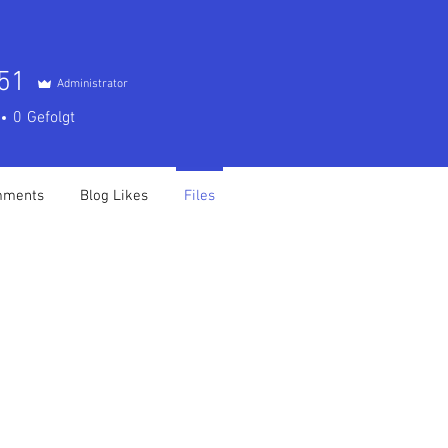
51
Administrator
0
Gefolgt
mments
Blog Likes
Files