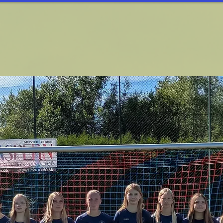
ßball
HERREN Fußball
FÖRDERKREIS
SP