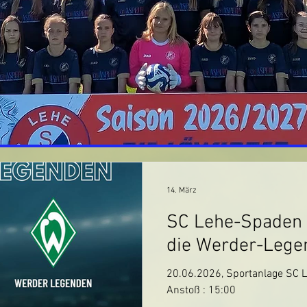
14. März
SC Lehe-Spaden 
die Werder-Lege
20.06.2026, Sportanlage SC L
Anstoß : 15:00