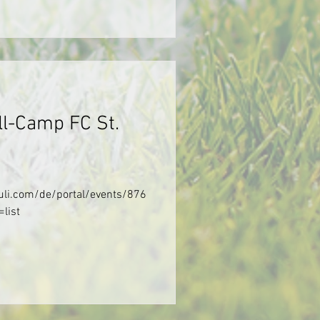
l-Camp FC St.
auli.com/de/portal/events/876
list