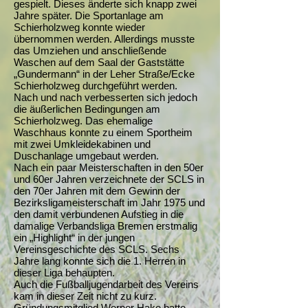
gespielt. Dieses änderte sich knapp zwei
Jahre später. Die Sportanlage am
Schierholzweg konnte wieder
übernommen werden. Allerdings musste
das Umziehen und anschließende
Waschen auf dem Saal der Gaststätte
„Gundermann“ in der Leher Straße/Ecke
Schierholzweg durchgeführt werden.
Nach und nach verbesserten sich jedoch
die äußerlichen Bedingungen am
Schierholzweg. Das ehemalige
Waschhaus konnte zu einem Sportheim
mit zwei Umkleidekabinen und
Duschanlage umgebaut werden.
Nach ein paar Meisterschaften in den 50er
und 60er Jahren verzeichnete der SCLS in
den 70er Jahren mit dem Gewinn der
Bezirksligameisterschaft im Jahr 1975 und
den damit verbundenen Aufstieg in die
damalige Verbandsliga Bremen erstmalig
ein „Highlight“ in der jungen
Vereinsgeschichte des SCLS. Sechs
Jahre lang konnte sich die 1. Herren in
dieser Liga behaupten.
Auch die Fußballjugendarbeit des Vereins
kam in dieser Zeit nicht zu kurz.
Gründungsmitglied Werner Hake hatte