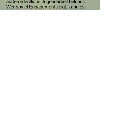
außerordentliche Jugendarbeit belohnt.
Wer soviel Engagement zeigt, kann es
nicht verhindern, irgendwann selbst zu den
Geehrten zu gehören. Im Jahre 2000 und
2003 konnten mit Thomas Klapötke und
Michael Grell die Ehrenamtsträger des
Bremer Fußball-Verbandes gestellt
werden. Michael Grell konnte auf eine 14-
jährige, außergewöhnlich gute und
erfolgreiche Fußballjugendarbeit
verweisen. Mit insgesamt elf Meistertiteln
ist er der erfolgreichste Jugendtrainer aller
Zeiten im SCLS. Besonders ist allerdings
zu erwähnen, dass es einmalig in der
Geschichte des Bremer Fußball-
Verbandes ist, dass eine komplette A-
Jugendmannschaft in die Bezirksliga
geführt worden ist. Und auch hier, in dieser
Klasse, blieben die Erfolge nicht aus. In
den letzten vier Jahren wurde am Ende
einer Saison immer ein Platz im oberen
Tabellendrittel belegt.
Dem 1. Vorsitzenden des SC Lehe-
Spaden, Hartmut Chedor, kann man zu
diesem erfolgreichen Verein nur gratuliert
werden.
Mit dem neuen Sportgelände im