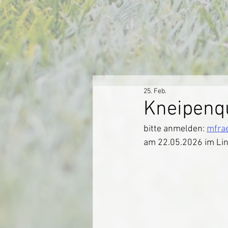
25. Feb.
Kneipenq
bitte anmelden: 
mfra
am 22.05.2026 im Li