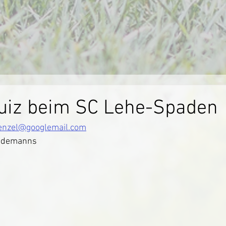
uiz beim SC Lehe-Spaden
enzel@googlemail.com
ndemanns 